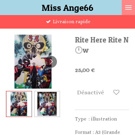
Miss Ange66
Passer
au
Livraison rapide
contenu
principal
Rite Here Rite N
🕛w
25,00 €
Désactivé
Type : illustration
Format : A3 (Grande