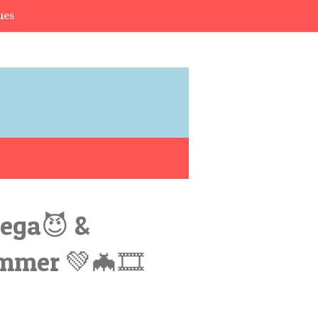
ues
mega😈 &
mmer 💚🦇🎞