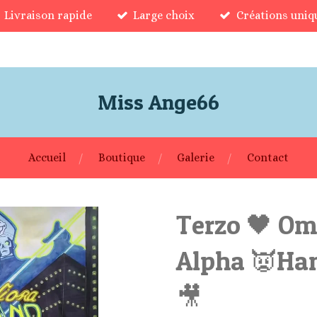
Livraison rapide
Large choix
Créations uniq
Miss Ange66
Accueil
Boutique
Galerie
Contact
Terzo 🖤 O
Alpha 👿Ha
🎥