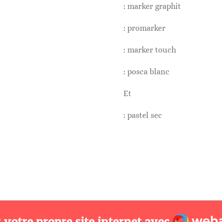
: marker graphit
: promarker
: marker touch
: posca blanc
Et
: pastel sec
Webador
 votre propre site internet avec