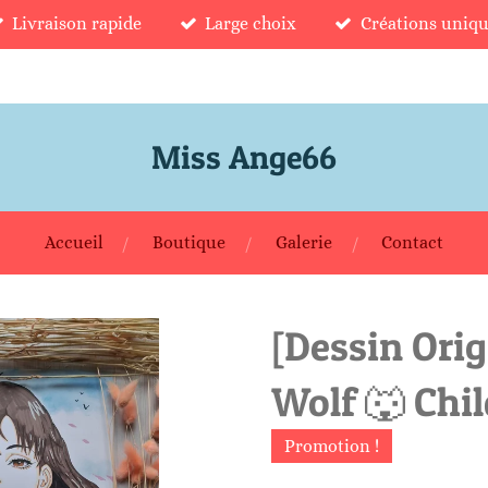
Livraison rapide
Large choix
Créations uniqu
Miss Ange66
Accueil
Boutique
Galerie
Contact
[Dessin Orig
Wolf 🐺 Chi
Promotion !