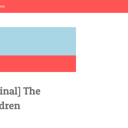
es
inal] The
ldren