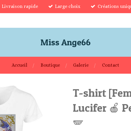
Livraison rapide
Large choix
Créations uniq
Miss Ange66
Accueil
Boutique
Galerie
Contact
T-shirt [Fe
Lucifer 🍎 P
🪽