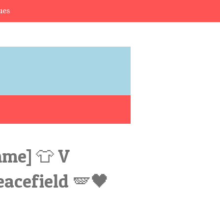
ues
mme] 👕 V
eacefield 🪽🖤