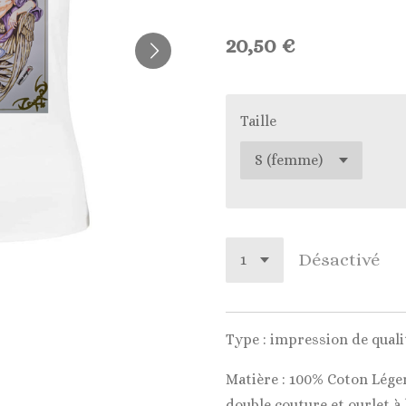
20,50 €
Taille
Désactivé
Type : impression de qua
Matière : 100% Coton Lége
double couture et ourlet à 