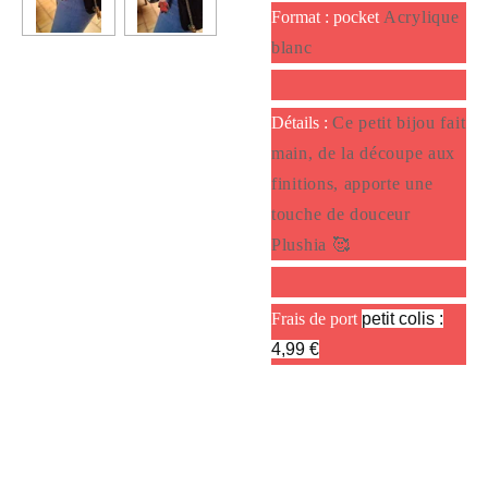
Format : pocket
Acrylique
blanc
Détails :
Ce petit bijou fait
main, de la découpe aux
finitions, apporte une
touche de douceur
Plushia 🥰
Frais de port
petit colis :
4,99 €