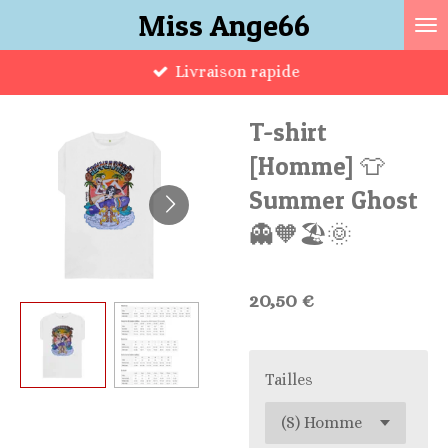
Miss Ange66
Passer
au
Livraison rapide
contenu
principal
T-shirt
[Homme] 👕
Summer Ghost
👻🧡🏖🌞
20,50 €
Tailles