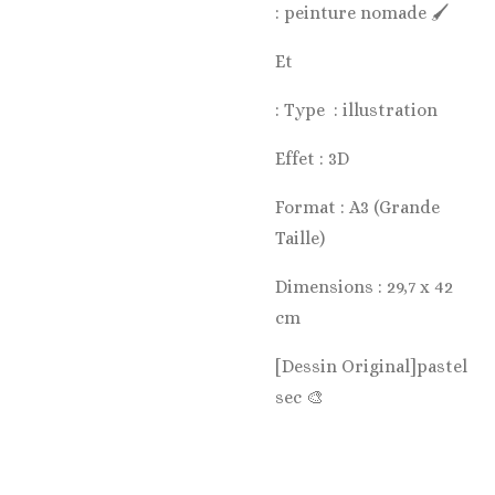
: peinture nomade 🖌️
Et
: Type : illustration
Effet : 3D
Format : A3 (Grande
Taille)
Dimensions : 29,7 x 42
cm
[Dessin Original]pastel
sec 🎨