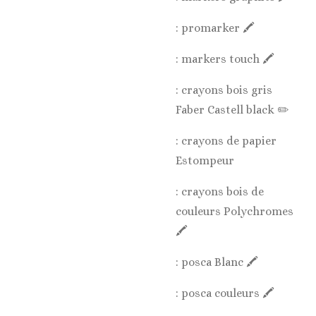
: promarker 🖍️
: markers touch 🖍️
: crayons bois gris
Faber Castell black ✏️
: crayons de papier
Estompeur
: crayons bois de
couleurs Polychromes
🖍️
: posca Blanc 🖍️
: posca couleurs 🖍️