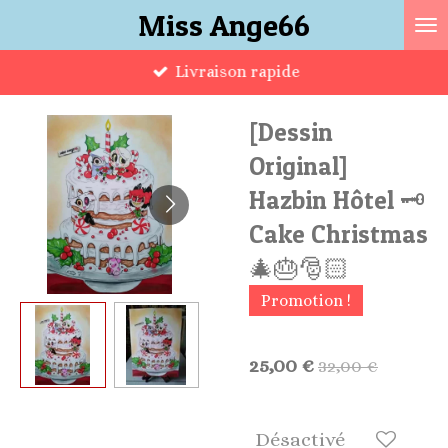
Miss Ange66
Passer
au
Livraison rapide
contenu
principal
[Dessin
Original]
Hazbin Hôtel 🗝
Cake Christmas
🎄🎂🎅🏻
Promotion !
25,00 €
32,00 €
Désactivé