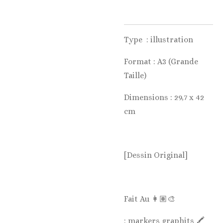
Type : illustration
Format : A3 (Grande
Taille)
Dimensions : 29,7 x 42
cm
[Dessin Original]
Fait Au 👩🏽‍🎨
: markers graphits 🖍️